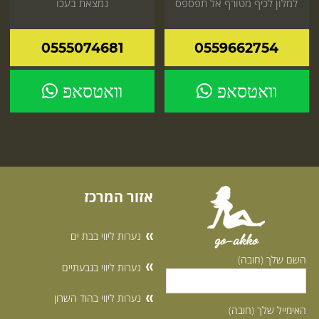
למלון לכיף מטורף אל תפספס
נמצאת בעכו
היכנס עכשיו לאתר
0555074681
0559662754
וואטסאפ
וואטסאפ
אזור המרכז
נערות ליווי בבת ים
go-akko
השם שלך (חובה)
נערות ליווי בגבעתיים
נערות ליווי בהוד השרון
האימייל שלך (חובה)