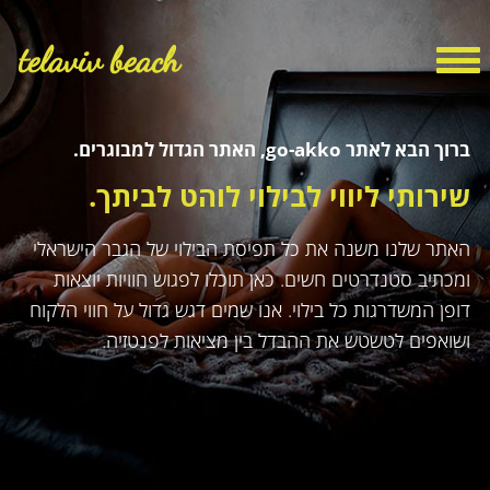
telaviv beach
ברוך הבא לאתר go-akko, האתר הגדול למבוגרים.
שירותי ליווי לבילוי לוהט לביתך.
האתר שלנו משנה את כל תפיסת הבילוי של הגבר הישראלי
ומכתיב סטנדרטים חשים. כאן תוכלו לפגוש חוויות יוצאות
דופן המשדרגות כל בילוי. אנו שמים דגש גדול על חווי הלקוח
ושואפים לטשטש את ההבדל בין מציאות לפנטזיה.