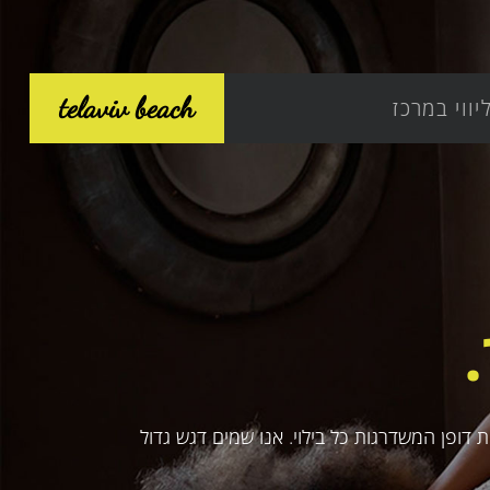
telaviv beach
יווי במרכז
דופן המשדרגות כל בילוי. אנו שמים דגש גדול