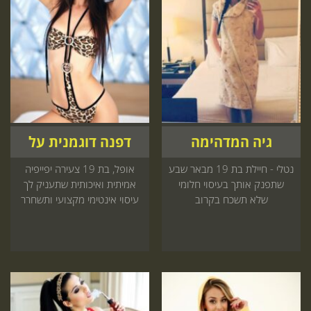
גיה המדהימה
דפנה דוגמנית על
נטלי - חיילת בת 19 מבאר שבע
אופל, בת 19 צעירה יפייפיה
שתפנק אותך בעיסוי חלומי
אמיתית ואיכותית שתעניק לך
שלא תשכח בקרוב
עיסוי אינטימי מקצועי ותשחרר
לך את כל מה שתפוס, התקשר
עכשיו