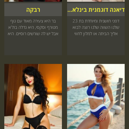
דיאנה דוגמנית בינלאומית
רבקה
דפני חושנית ומיוחדת בת 23
בר היא צעירה מאוד עם גוף
שלנו השווה שלנו רוצה לבוא
מטורף וסקסי, היא גדלה בת"א
אליך הביתה או למלון לחווי
אבל יש לה שורשים רוסיים. היא
אינטימית שאי אפשר לוותר עליו
מאוד שווה ואתם לא תשכחו
קדימה
אותה בחיים כי היא פשוט
מושלמת!