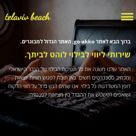
telaviv beach
ברוך הבא לאתר go-akko, האתר הגדול למבוגרים.
שירותי ליווי לבילוי לוהט לביתך.
האתר שלנו משנה את כל תפיסת הבילוי של הגבר הישראלי
ומכתיב סטנדרטים חשים. כאן תוכלו לפגוש חוויות יוצאות
דופן המשדרגות כל בילוי. אנו שמים דגש גדול על חווי הלקוח
ושואפים לטשטש את ההבדל בין מציאות לפנטזיה.