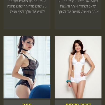
לחוץ? אל תדאג - היילי בת 23
אוולין בחורה סוערת מור בת
תדאג לשחרר אותך ולעשות
26 שלנו מדהימה שלנו מחכה
אותך מאושר, מגיעה עד לביתך,
להגיע עד אליך לכיף אמיתי
הזמן עכשיו
שתתאהב עכשיו באתר
דוריה סקסית
מינה