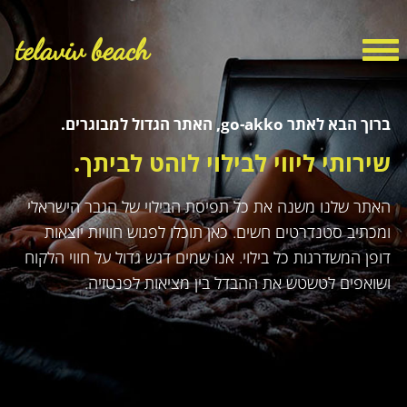
telaviv beach
ברוך הבא לאתר go-akko, האתר הגדול למבוגרים.
שירותי ליווי לבילוי לוהט לביתך.
האתר שלנו משנה את כל תפיסת הבילוי של הגבר הישראלי
ומכתיב סטנדרטים חשים. כאן תוכלו לפגוש חוויות יוצאות
דופן המשדרגות כל בילוי. אנו שמים דגש גדול על חווי הלקוח
ושואפים לטשטש את ההבדל בין מציאות לפנטזיה.