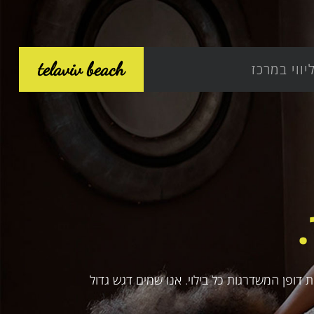
telaviv beach
יווי במרכז
דופן המשדרגות כל בילוי. אנו שמים דגש גדול