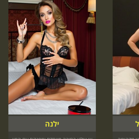
ל
ילנה