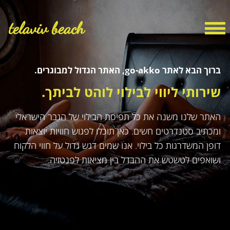
telaviv beach
ברוך הבא לאתר go-akko, האתר הגדול למבוגרים.
שירותי ליווי לבילוי לוהט לביתך.
האתר שלנו משנה את כל תפיסת הבילוי של הגבר הישראלי
ומכתיב סטנדרטים חשים. כאן תוכלו לפגוש חוויות יוצאות
דופן המשדרגות כל בילוי. אנו שמים דגש גדול על חווי הלקוח
ושואפים לטשטש את ההבדל בין מציאות לפנטזיה.