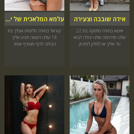
אידה שובבה וצעירה
עלמא המלאכית של ישראל
איטא בחורה מתוקה בת 22
קוראל בחורה חלומית אצלך בת
שלנו מדהימה שלנו יכולה לבוא
18 שלנו השווה תגיע אליך
עד אליך או למלון לפינוק
הביתה לכיף מטורף אסור
שאתה תאהב תזמין את זה
לפספס את זה היכנס עכשיו
עכשיו
לאתר