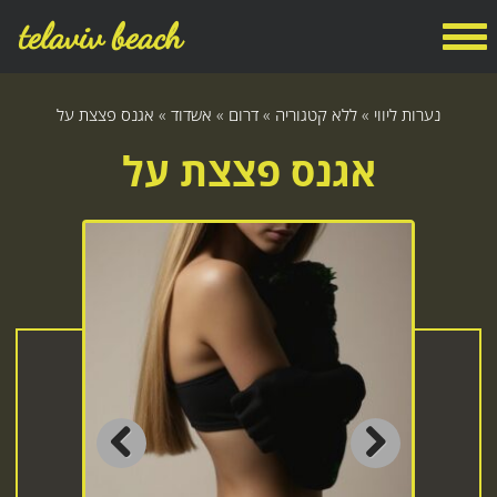
telaviv beach
נערות ליווי
»
ללא קטגוריה
»
דרום
»
אשדוד
»
אגנס פצצת על
אגנס פצצת על
Previous
Next