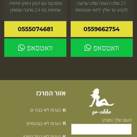
21 שלנו השווה שלנו שרוצה
ומפנקת עם המון ניסיון יפייפיה
להגיע עד אליך לחווי אינטימית
אמיתית בת 24 מחכה שתזמין
שתתאהב הזמן עכשיו
אותה
0555074681
0559662754
וואטסאפ
וואטסאפ
אזור המרכז
נערות ליווי בבת ים
go-akko
השם שלך (חובה)
נערות ליווי בגבעתיים
נערות ליווי בהוד השרון