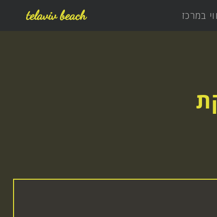
telaviv beach
וי במרכז
ת