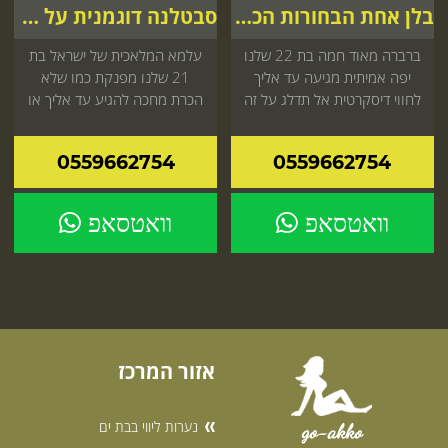
בלן אחת הבחורות הכי יפות בישראל
סבטלנה דוגמנית על אצלך בבית
ברברה מאוד חמה בת 22 שלנו
עלמא המלאכית של ישראל בת
יפה אמיתית מגיעה עד אליך
21 שלנו מפנקת כמו שלא
לחווי דיסקרטית אל תדלג על זה
הכרת מחכה להגיע עד אליך או
היכנס עכשיו לאתר
למלון לחווי אינטימית שאסור
לפספס עכשיו באתר
0559662754
0559662754
וואטסאפ
וואטסאפ
אזור המרכז
נערות ליווי בבת ים
go-akko