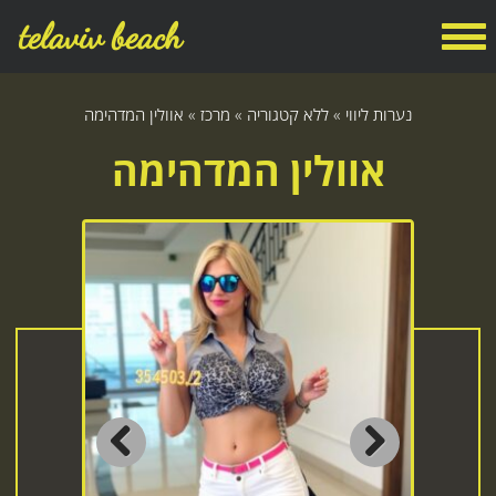
telaviv beach
נערות ליווי
»
ללא קטגוריה
»
מרכז
»
אוולין המדהימה
אוולין המדהימה
Previous
Next