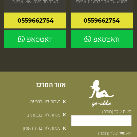
להגיע עד אליך לתענוג אמיתי
לערב חד פעמי שאי אפשר
שכדאי לך כדאי להזמין עכשיו
לשכוח היכנס עכשיו לאתר
0559662754
0559662754
וואטסאפ
וואטסאפ
אזור המרכז
נערות ליווי בבת ים
go-akko
השם שלך (חובה)
נערות ליווי בגבעתיים
נערות ליווי בהוד השרון
האימייל שלך (חובה)