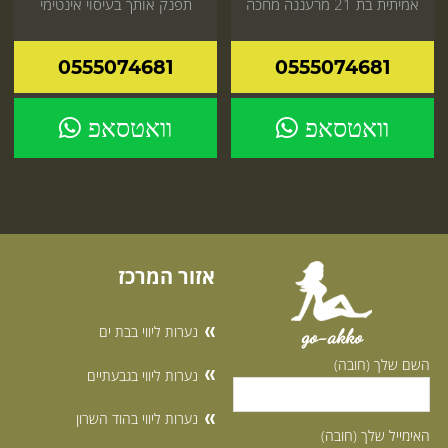
אמיתית בת 21 מרעננה מחכה
תפנק אותך בעיסוי אינטימי
שתזמין אותה
מפנק ותגיע עד אליך או למלון
0555074681
0555074681
וואטסאפ
וואטסאפ
אזור המרכז
נערות ליווי בבת ים
go-akko
השם שלך (חובה)
נערות ליווי בגבעתיים
נערות ליווי בהוד השרון
האימייל שלך (חובה)