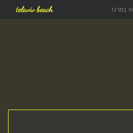
telaviv beach
וי במרכז