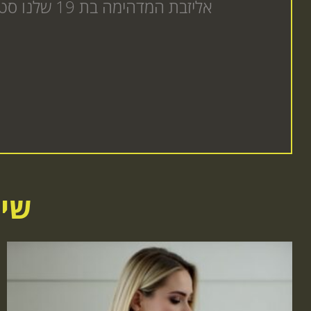
אליזבת המדהימה בת 19 שלנו סטודנטית חרמנית מחכה להגיע אליך לעיסוי מדהים שתזכור לתמיד היכנס עכשיו לאתר
שיר