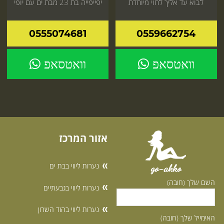
לבוא עד אליך לחוי מיוחדת
יפייפייה בת 23 מבת ים עם יופי
שאתה תאהב חייב להיכנס
נדיר שלא מכאן!
עכשיו
0555074681
0559662754
וואטסאפ
וואטסאפ
אזור המרכז
נערות ליווי בבת ים
go-akko
השם שלך (חובה)
נערות ליווי בגבעתיים
נערות ליווי בהוד השרון
האימייל שלך (חובה)