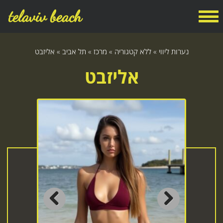
telaviv beach
נערות ליווי
»
ללא קטגוריה
»
מרכז
»
תל אביב
»
אליזבט
אליזבט
Previous
Next