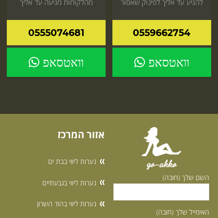
להגיע עד אליך לפינוק שאסור
מהלקוחות מגיעה עד אליך
לפספס הזמן עכשיו
הביתה או למלון לפנק אותך כמו
שרק היא יודעת
0555074681
0559662754
וואטסאפ
וואטסאפ
אזור המרכז
נערות ליווי בבת ים
go-akko
השם שלך (חובה)
נערות ליווי בגבעתיים
נערות ליווי בהוד השרון
האימייל שלך (חובה)