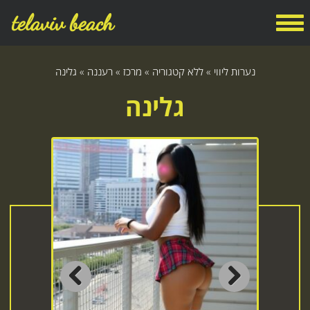
telaviv beach
נערות ליווי
»
ללא קטגוריה
»
מרכז
»
רעננה
»
גלינה
גלינה
Previous
Next