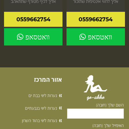
אליך לחווי אינטימית שתזכור
אליך לכיף מטורף שתתאהב
לתמיד קדימה
קדימה
0559662754
0559662754
וואטסאפ
וואטסאפ
אזור המרכז
נערות ליווי בבת ים
go-akko
השם שלך (חובה)
נערות ליווי בגבעתיים
נערות ליווי בהוד השרון
האימייל שלך (חובה)