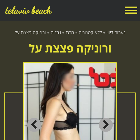
telaviv beach
נערות ליווי
»
ללא קטגוריה
»
מרכז
»
נתניה
»
ורוניקה פצצת על
ורוניקה פצצת על
Previous
Next