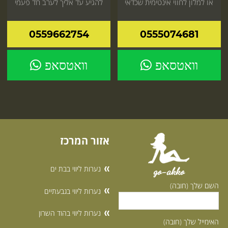
או למלון לחווי אינטימית שכדאי
להגיע עד אליך לערב חד פעמי
לך אל תחכה
שכדאי לך הזמן עכשיו
0559662754
0555074681
וואטסאפ
וואטסאפ
אזור המרכז
נערות ליווי בבת ים
go-akko
השם שלך (חובה)
נערות ליווי בגבעתיים
נערות ליווי בהוד השרון
האימייל שלך (חובה)