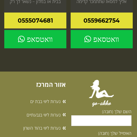
אליך למסאז שתתמכר קדימה
בבית או במלון – נשאר לך רק
להזמין
0555074681
0559662754
וואטסאפ
וואטסאפ
אזור המרכז
נערות ליווי בבת ים
go-akko
השם שלך (חובה)
נערות ליווי בגבעתיים
נערות ליווי בהוד השרון
האימייל שלך (חובה)