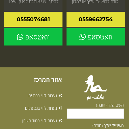
יכולה לבוא עד אליך או למלון
לביתך! אני אוהבת לפנק ועיסוי
לחווי דיסקרטית שתתאהב
כמו שלי עוד לא ראית!
היכנס עכשיו לאתר
0555074681
0559662754
וואטסאפ
וואטסאפ
אזור המרכז
נערות ליווי בבת ים
go-akko
השם שלך (חובה)
נערות ליווי בגבעתיים
נערות ליווי בהוד השרון
האימייל שלך (חובה)