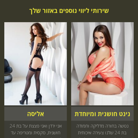
שירותי ליווי נוספים באזור שלך
נינט חושנית ומיוחדת
אליסה
נטשה בחורה מדליקה וחמודה
אני ירדן ואני פצצת על בת 24
בת 24 שלנו צעירה איכותית
חושנית, סקסית ומטריפה עד