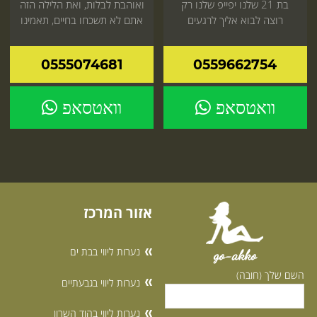
בת 21 שלנו יפייפ שלנו רק
ואוהבת לבלות, ואת הלילה הזה
רוצה לבוא אליך לרגעים
אתם לא תשכחו בחיים, תאמינו
מיוחדים שאי אפשר לוותר עליו
לנו
קדימה
0555074681
0559662754
וואטסאפ
וואטסאפ
אזור המרכז
נערות ליווי בבת ים
go-akko
השם שלך (חובה)
נערות ליווי בגבעתיים
נערות ליווי בהוד השרון