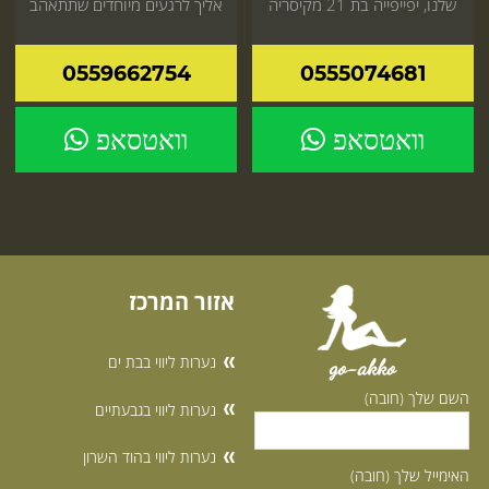
שלנו, יפייפייה בת 21 מקיסריה
אליך לרגעים מיוחדים שתתאהב
עם יופי נדיר שלא מכאן!
הזמן עכשיו
0559662754
0555074681
וואטסאפ
וואטסאפ
אזור המרכז
נערות ליווי בבת ים
go-akko
השם שלך (חובה)
נערות ליווי בגבעתיים
נערות ליווי בהוד השרון
האימייל שלך (חובה)