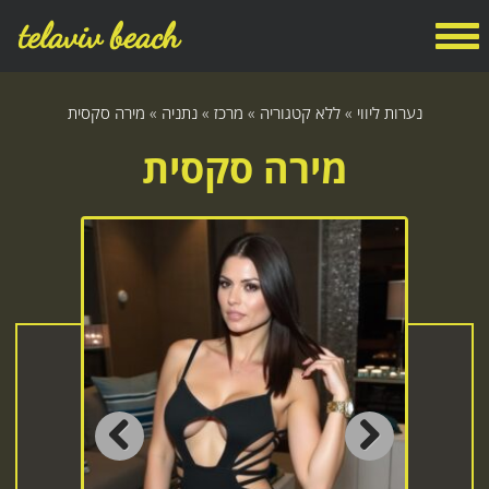
telaviv beach
נערות ליווי
»
ללא קטגוריה
»
מרכז
»
נתניה
»
מירה סקסית
מירה סקסית
Previous
Next