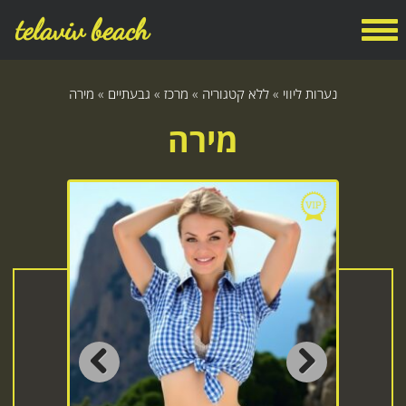
telaviv beach
נערות ליווי
»
ללא קטגוריה
»
מרכז
»
גבעתיים
»
מירה
מירה
Previous
Next