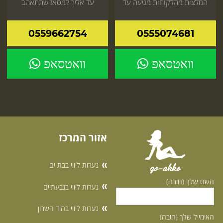
המלצות מהלקוחות מגיעה עד
עד אליך למסאז שתתאהב
אליך הביתה או למלון לפנק
הזמנה באתר
אותך כמו שרק היא יודעת
0559662754
0555074681
וואטסאפ
וואטסאפ
אזור המרכז
נערות ליווי בבת ים
go-akko
השם שלך (חובה)
נערות ליווי בגבעתיים
נערות ליווי בהוד השרון
האימייל שלך (חובה)