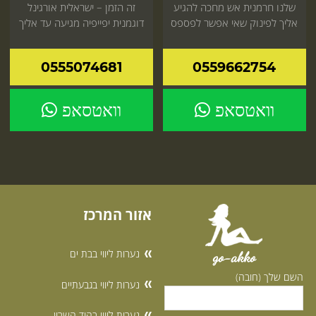
שלנו חרמנית אש מחכה להגיע
זה הזמן – ישראלית אורגינל
אליך לפינוק שאי אפשר לפספס
דוגמנית יפייפיה מגיעה עד אליך
עכשיו באתר
או למלון
0555074681
0559662754
וואטסאפ
וואטסאפ
אזור המרכז
נערות ליווי בבת ים
go-akko
השם שלך (חובה)
נערות ליווי בגבעתיים
נערות ליווי בהוד השרון