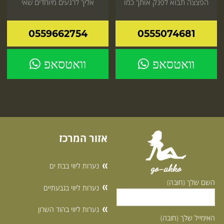
הפצצה תבוא לפנק אותך כמו
אליך לרגעים מיוחדים שאי
שלא פינקו בחיים
אפשר לפספס הזמן עכשיו
0559662754
0555074681
וואטסאפ
וואטסאפ
אזור המרכז
נערות ליווי בבת ים
go-akko
השם שלך (חובה)
נערות ליווי בגבעתיים
נערות ליווי בהוד השרון
האימייל שלך (חובה)