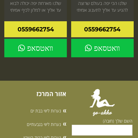
שלנו הכי יפה בעולם שרוצה
שלנו מארחת יפה יכולה לבוא
להגיע עד אליך לתענוג אמיתי
עד אליך או למלון לכיף אמיתי
שכדאי לך כדאי להזמין עכשיו
שמגיע לך חייב להיכנס עכשיו
0559662754
0559662754
וואטסאפ
וואטסאפ
אזור המרכז
נערות ליווי בבת ים
go-akko
השם שלך (חובה)
נערות ליווי בגבעתיים
נערות ליווי בהוד השרון