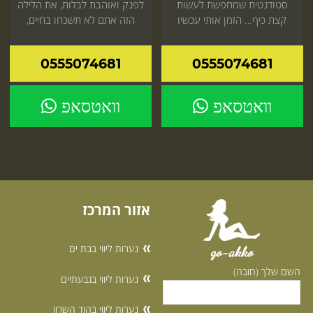
סטודנטית שמחפשת לעשות
לפנק ואוהבת לבלות, את הלילה
קצת כיף… הזמן אותי עכשיו
הזה אתם לא תשכחו בחיים,
ותיהנה מעיסוי אינטימי ומפנק
תאמינו לנו
0555074681
0555074681
וואטסאפ
וואטסאפ
אזור המרכז
נערות ליווי בבת ים
go-akko
השם שלך (חובה)
נערות ליווי בגבעתיים
נערות ליווי בהוד השרון