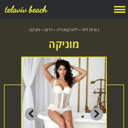
telaviv beach
נערות ליווי
»
ללא קטגוריה
»
דרום
»
מוניקה
מוניקה
Previous
Next