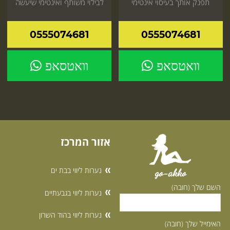
תפנק אותך בעיסוי אינטימי
לבילוי משותף ואינטימי שיעשה
מפנק ותגיע עד אליך או למלון
לכם כיף בלב ובגוף
0555074681
0555074681
וואטסאפ
וואטסאפ
אזור המרכז
נערות ליווי בבת ים
go-akko
השם שלך (חובה)
נערות ליווי בגבעתיים
נערות ליווי בהוד השרון
האימייל שלך (חובה)