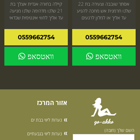
אסתר שובבה וצעירה בת 22
קיילה בחורה אגדית אצלך בת
שלנו חרמנית אש מחכה להגיע
21 שלנו מדהימה שלנו מגיעה
עד אליך או למלון לרגעים
עד אליך לחווי אינטימית שכדאי
מיוחדים עם כל הלב אל תחכה
לך עכשיו באתר
0559662754
0559662754
וואטסאפ
וואטסאפ
אזור המרכז
נערות ליווי בבת ים
go-akko
השם שלך (חובה)
נערות ליווי בגבעתיים