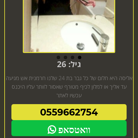
Previous
Next
גיל: 26
אליסה היא חלום של כל גבר בת 24 שלנו חרמנית אש מגיעה
עד אליך או למלון לכיף מטורף שאסור לוותר עליו היכנס
עכשיו לאתר
0559662754
וואטסאפ