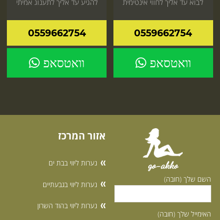
לבוא עד אליך לחווי אינטימית
להגיע עד אליך לתענוג אמיתי
אל תדלג על זה היכנס עכשיו
שכדאי לך כדאי להזמין עכשיו
לאתר
0559662754
0559662754
וואטסאפ
וואטסאפ
אזור המרכז
נערות ליווי בבת ים
go-akko
השם שלך (חובה)
נערות ליווי בגבעתיים
נערות ליווי בהוד השרון
האימייל שלך (חובה)