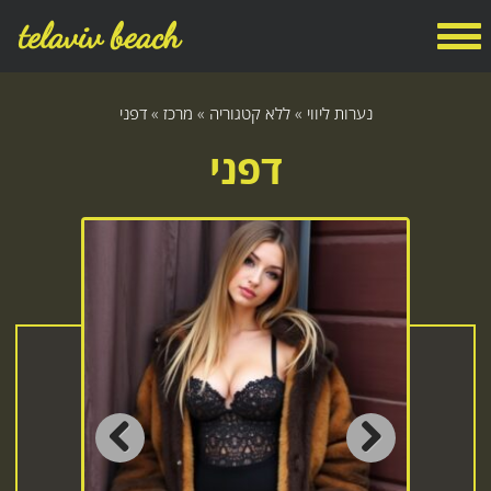
telaviv beach
נערות ליווי
»
ללא קטגוריה
»
מרכז
»
דפני
דפני
Previous
Next