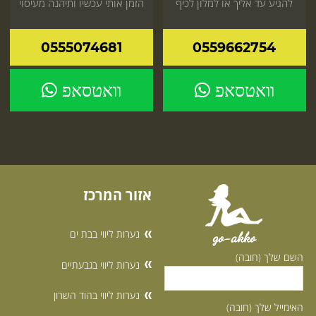
להגיע עד אליך או למלון לכיף
הזמן אותי עכשיו ותיהנה מעיסוי
מטורף שאסור לפספס אל
אינטימי ומפנק
תחכה
0555074681
0559662754
וואטסאפ
וואטסאפ
אזור המרכז
נערות ליווי בבת ים
go-akko
השם שלך (חובה)
נערות ליווי בגבעתיים
נערות ליווי בהוד השרון
האימייל שלך (חובה)