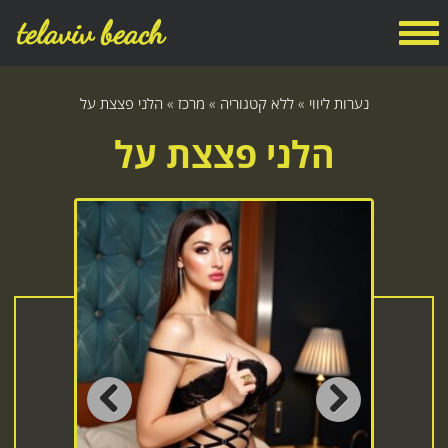
telaviv beach
נערות ליווי
»
ללא קטגוריה
»
מרכז
»
הלני פצצת על
הלני פצצת על
Previous
Next