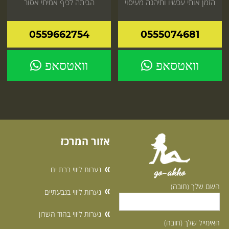
הזמן אותי עכשיו ותיהנה מעיסוי
הביתה לכיף אמיתי אסור
אינטימי ומפנק
לפספס את זה היכנס עכשיו
לאתר
0559662754
0555074681
וואטסאפ
וואטסאפ
אזור המרכז
נערות ליווי בבת ים
go-akko
השם שלך (חובה)
נערות ליווי בגבעתיים
נערות ליווי בהוד השרון
האימייל שלך (חובה)