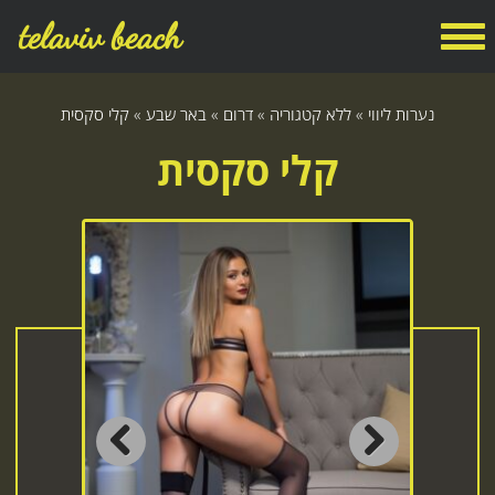
telaviv beach
נערות ליווי
»
ללא קטגוריה
»
דרום
»
באר שבע
»
קלי סקסית
קלי סקסית
Previous
Next