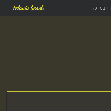
telaviv beach
וי במרכז