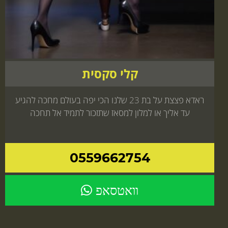
קלי סקסית
ראדא פצצת על בת 23 שלנו הכי יפה בעולם מחכה להגיע
עד אליך או למלון למסאז שתזכור לתמיד אל תחכה
0559662754
וואטסאפ